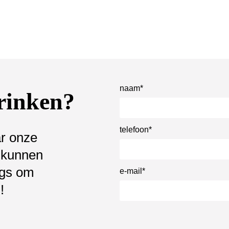
naam*
drinken?
telefoon*
ar onze
 kunnen
ngs om
e-mail*
!